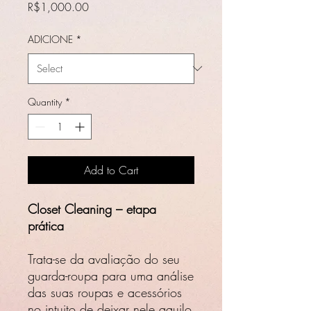
Price
R$1,000.00
ADICIONE
*
Quantity
*
Add to Cart
Closet Cleaning – etapa
prática
Trata-se da avaliação do seu
guarda-roupa para uma análise
das suas roupas e acessórios
no intuito de deixar nele aquilo