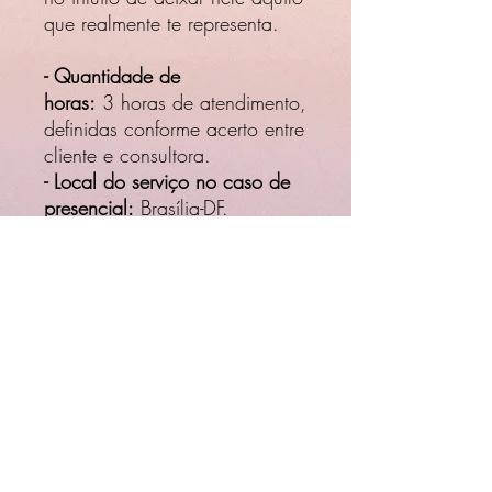
que realmente te representa.
- Quantidade de
horas:
3 horas de atendimento,
definidas conforme acerto entre
cliente e consultora.
- Local do serviço no caso de
presencial:
Brasília-DF.
OBS: antes de efetuar o
pagamento consulte a
profissional por meio das suas
redes sociais sobre
disponibilidade de data, hora
e outras informações
complementares.
Instagram: