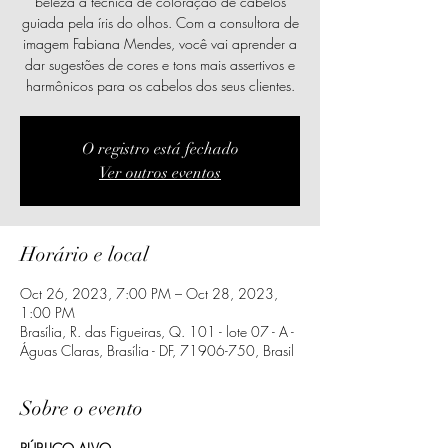
beleza a técnica de coloração de cabelos
guiada pela íris do olhos. Com a consultora de
imagem Fabiana Mendes, você vai aprender a
dar sugestões de cores e tons mais assertivos e
harmônicos para os cabelos dos seus clientes.
O registro está fechado
Ver outros eventos
Horário e local
Oct 26, 2023, 7:00 PM – Oct 28, 2023,
1:00 PM
Brasília, R. das Figueiras, Q. 101 - lote 07 - A -
Águas Claras, Brasília - DF, 71906-750, Brasil
Sobre o evento