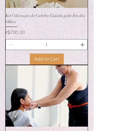
Kit Coloração de Cabelos Guiada pela Íris dos
Olhos
Price
R$700.00
Add to Cart