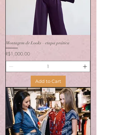
Montagem de Looks – etapa prática
Price
R$1,000.00
Add to Cart