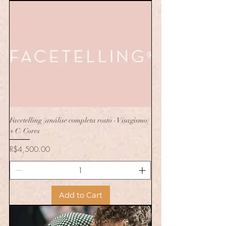
Facetelling (análise completa rosto - Visagismo)
+ C. Cores
Price
R$4,500.00
Add to Cart