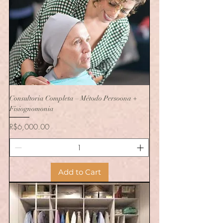
Consultoria Completa – Método Persoona +
Fisiognomonia
Price
R$6,000.00
Add to Cart