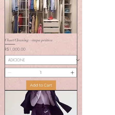
Closet Cleaning – etapa prática
Price
R$1,000.00
Add to Cart