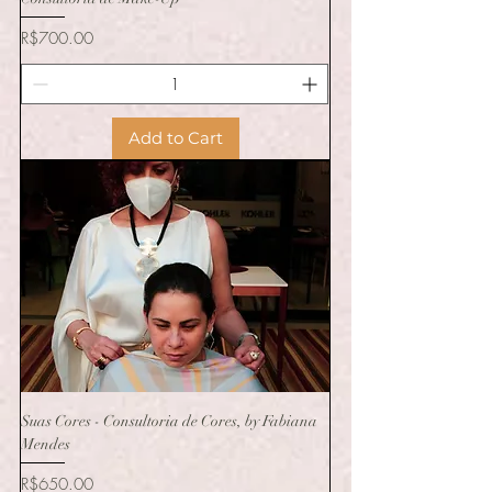
Price
R$700.00
Add to Cart
Suas Cores - Consultoria de Cores, by Fabiana
Mendes
Price
R$650.00