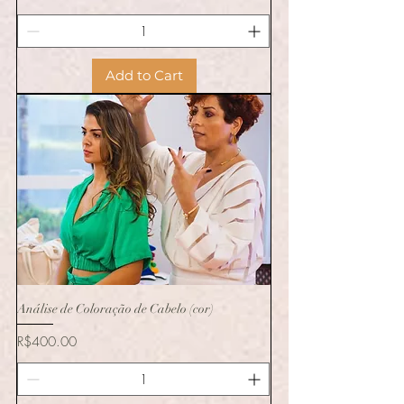
Add to Cart
Análise de Coloração de Cabelo (cor)
Price
R$400.00