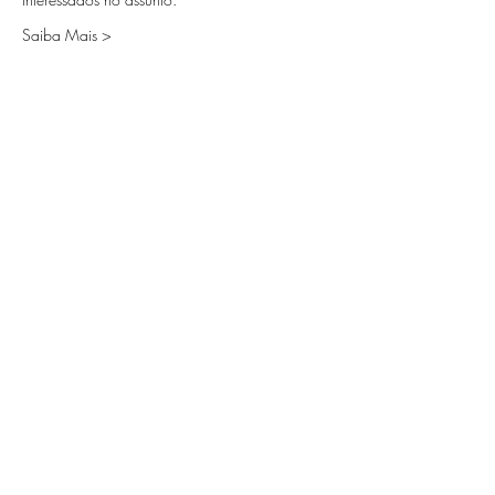
Saiba Mais >
Ingressos
Sale ended
Ticket type
CURSO
Price
R$987.00
+R$24.68 ticket service fee
Compartilhe esse evento