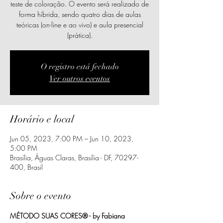
teste de coloração. O evento será realizado de
forma híbrida, sendo quatro dias de aulas
teóricas (on-line e ao vivo) e aula presencial
(prática).
O registro está fechado
Ver outros eventos
Horário e local
Jun 05, 2023, 7:00 PM – Jun 10, 2023,
5:00 PM
Brasília, Águas Claras, Brasília - DF, 70297-
400, Brasil
Sobre o evento
MÉTODO SUAS CORES® - by Fabiana 